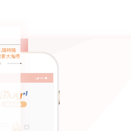
單,隨時隨
需要大海撈